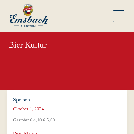
Skip
to
content
Bier Kultur
Speisen
Oktober 1, 2024
Gastbier € 4,10 € 5,00
Speisen
Read More »